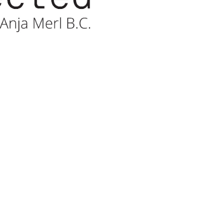
20. + 21. März 2025
Development of
Success
– AUSGEBUCHT –
24. + 25. Juni 2025
„Präsentationstechniken
– AUSGEBUCHT –
2. + 3. Juli 2025
„Präsentationstechniken
(Praxis-Tage)
– AUSGEBUCHT –
5. November 2025
Vorsprung durch Profess
– AUSGEBUCHT –
6. November 2025
Business-Etikette