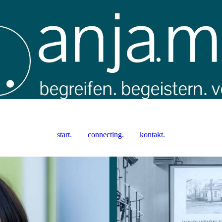
start.
connecting.
kontakt.